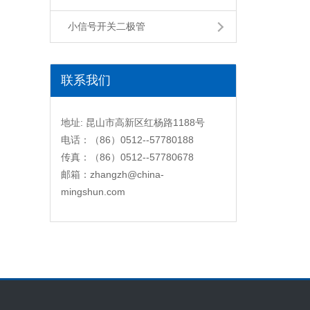
小信号开关二极管
联系我们
地址: 昆山市高新区红杨路1188号
电话：（86）0512--57780188
传真：（86）0512--57780678
邮箱：
zhangzh@china-
mingshun.com