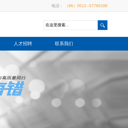
电话：
（86）0512--57780188
人才招聘
联系我们