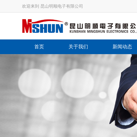
欢迎来到
昆山明顺电子有限公司
首页
关于我们
新闻动态